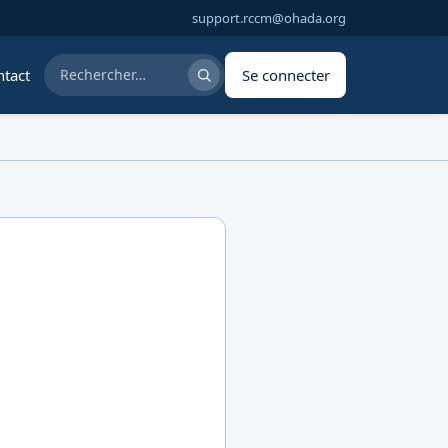
support.rccm@ohada.org
tact
Se connecter
Rechercher dans la documentation