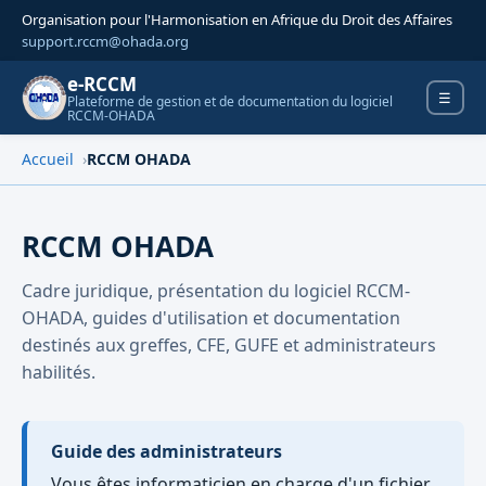
Organisation pour l'Harmonisation en Afrique du Droit des Affaires
support.rccm@ohada.org
e-RCCM
Ouvrir 
☰
Plateforme de gestion et de documentation du logiciel
RCCM-OHADA
Accueil
RCCM OHADA
RCCM OHADA
Cadre juridique, présentation du logiciel RCCM-
OHADA, guides d'utilisation et documentation
Rechercher dans la documentation
destinés aux greffes, CFE, GUFE et administrateurs
habilités.
Guide des administrateurs
Vous êtes informaticien en charge d'un fichier